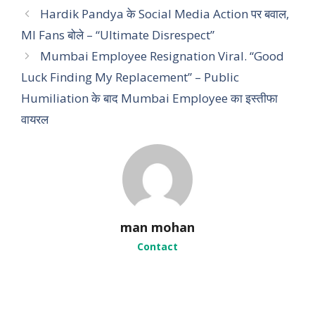
a
Hardik Pandya के Social Media Action पर बवाल,
t
MI Fans बोले – “Ultimate Disrespect”
e
Mumbai Employee Resignation Viral. “Good
g
Luck Finding My Replacement” – Public
o
r
Humiliation के बाद Mumbai Employee का इस्तीफा
i
वायरल
e
s
man mohan
Contact