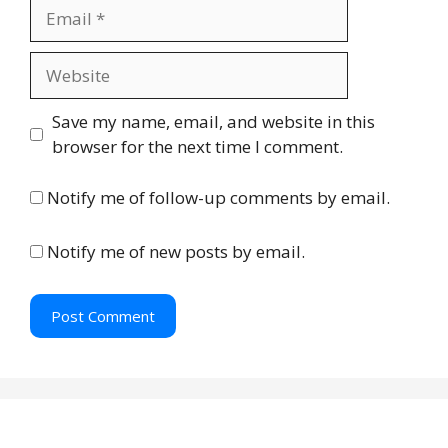
E
e
m
a
W
i
e
l
b
Save my name, email, and website in this
s
browser for the next time I comment.
i
t
Notify me of follow-up comments by email.
e
Notify me of new posts by email.