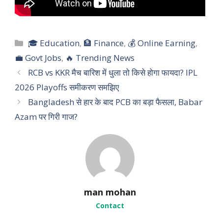
C
🎓 Education
,
🏦 Finance
,
💰 Online Earning
,
a
💼 Govt Jobs
,
🔥 Trending News
t
RCB vs KKR मैच बारिश में धुला तो किसे होगा फायदा? IPL
e
2026 Playoffs समीकरण समझिए
g
Bangladesh से हार के बाद PCB का बड़ा फैसला, Babar
o
r
Azam पर गिरी गाज?
i
e
s
man mohan
Contact