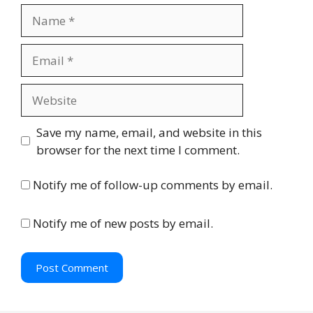
N
a
m
E
e
m
a
W
i
e
l
b
Save my name, email, and website in this
s
browser for the next time I comment.
i
t
Notify me of follow-up comments by email.
e
Notify me of new posts by email.