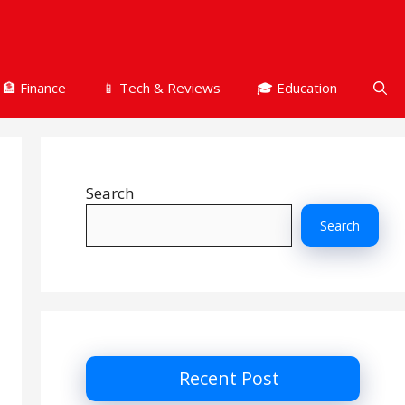
🏦 Finance
📱 Tech & Reviews
🎓 Education
Search
Search
Recent Post