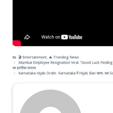
Categories
🎬 Entertainment
,
🔥 Trending News
Mumbai Employee Resignation Viral. “Good Luck Finding
का इस्तीफा वायरल
Karnataka Hijab Order. Karnataka में Hijab Ban खत्म, अब S