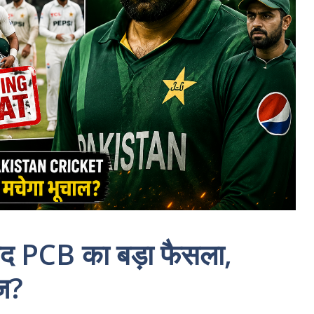
द PCB का बड़ा फैसला,
ज?