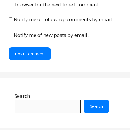
s
browser for the next time I comment.
i
t
Notify me of follow-up comments by email.
e
Notify me of new posts by email.
Search
Search