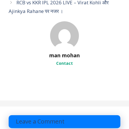
RCB vs KKR IPL 2026 LIVE – Virat Kohli और
g
Ajinkya Rahane पर नजर ।
o
r
i
e
s
man mohan
Contact
Leave a Comment