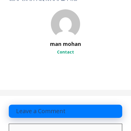
e
s
man mohan
Contact
Leave a Comment
C