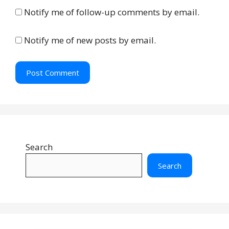
t
Notify me of follow-up comments by email.
e
Notify me of new posts by email.
Search
Search