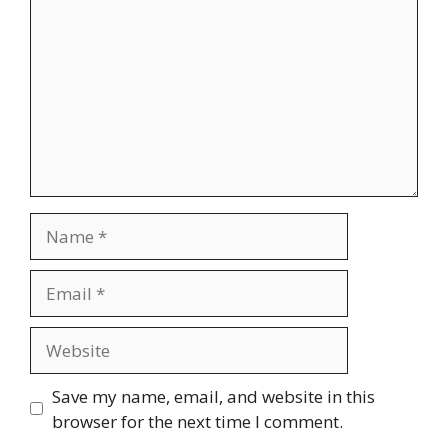
o
m
m
e
n
t
N
a
m
E
e
m
a
W
i
e
l
b
Save my name, email, and website in this
s
browser for the next time I comment.
i