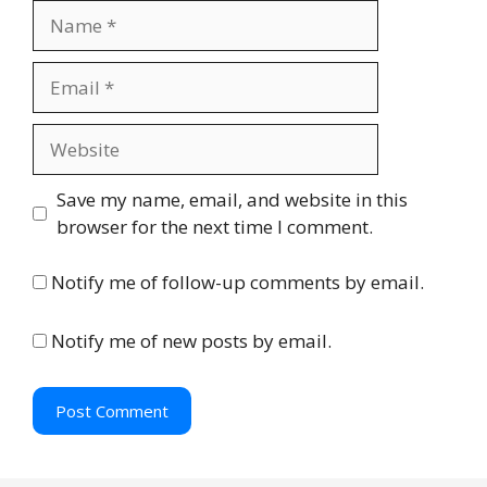
N
a
m
E
e
m
a
W
i
e
l
b
Save my name, email, and website in this
s
browser for the next time I comment.
i
t
Notify me of follow-up comments by email.
e
Notify me of new posts by email.