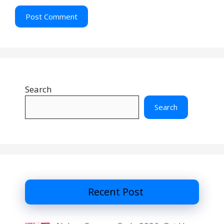
Search
Search
Recent Post