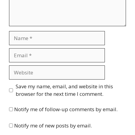
n
t
N
a
m
E
e
m
a
W
i
e
l
b
Save my name, email, and website in this
s
browser for the next time I comment.
i
t
Notify me of follow-up comments by email.
e
Notify me of new posts by email.