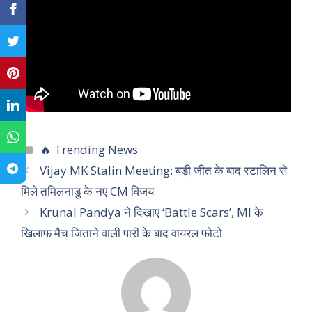
C
🔥 Trending News
a
Vijay MK Stalin Meeting: बड़ी जीत के बाद स्टालिन से
t
मिले तमिलनाडु के नए CM विजय
e
Krunal Pandya ने दिखाए ‘Battle Scars’, MI के
g
खिलाफ मैच जिताने वाली पारी के बाद वायरल फोटो
o
r
i
e
s