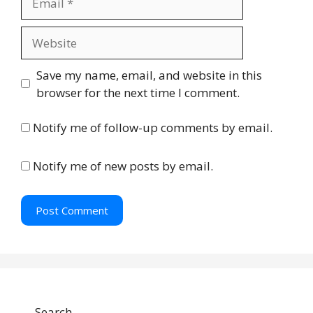
e
m
a
W
i
e
l
b
Save my name, email, and website in this
s
browser for the next time I comment.
i
t
Notify me of follow-up comments by email.
e
Notify me of new posts by email.
Search