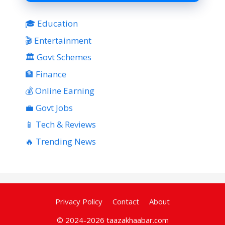
🎓 Education
🎬 Entertainment
🏛 Govt Schemes
🏦 Finance
💰 Online Earning
💼 Govt Jobs
📱 Tech & Reviews
🔥 Trending News
Privacy Policy
Contact
About
© 2024-2026 taazakhaabar.com