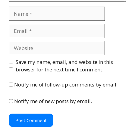
N
a
m
E
e
m
a
W
i
e
l
b
Save my name, email, and website in this
s
browser for the next time I comment.
i
t
Notify me of follow-up comments by email.
e
Notify me of new posts by email.