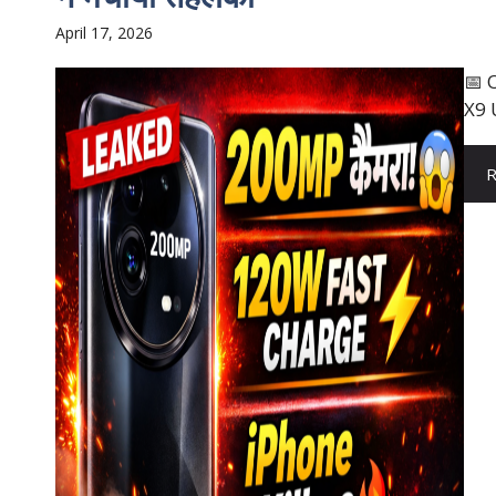
April 17, 2026
📅 
X9 U
R