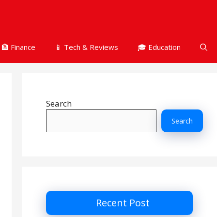
🏦 Finance
📱 Tech & Reviews
🎓 Education
Search
Search
Recent Post