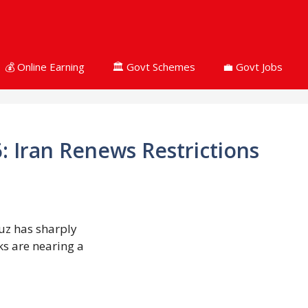
💰 Online Earning
🏛 Govt Schemes
💼 Govt Jobs
6: Iran Renews Restrictions
uz has sharply
ks are nearing a