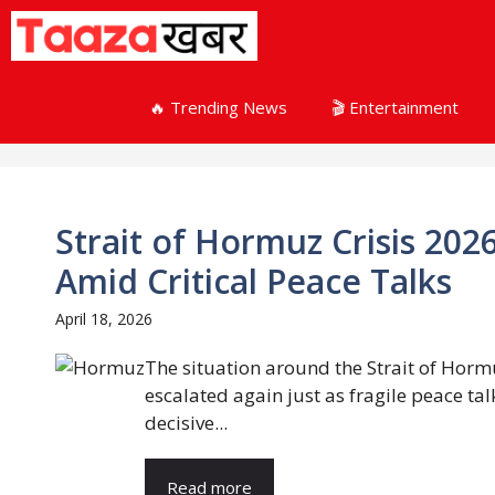
Skip
to
content
🔥 Trending News
🎬 Entertainment
Strait of Hormuz Crisis 202
Amid Critical Peace Talks
April 18, 2026
The situation around the Strait of Horm
escalated again just as fragile peace tal
decisive...
Read more